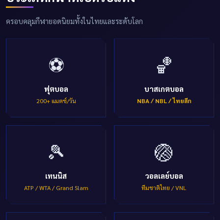
ครอบคลุมกีฬายอดนิยมทั้งในไทยและระดับโลก
⚽
🏀
ฟุตบอล
บาสเกตบอล
200+ แมตช์/วัน
NBA / NBL / ไทยลีก
🎾
🏐
เทนนิส
วอลเลย์บอล
ATP / WTA / Grand Slam
ทีมชาติไทย / VNL