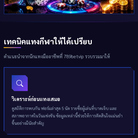
เทคนิคแทงกีฬาให้ได้เปรียบ
คำแนะนำจากนักแทงมืออาชีพที่ 789betvip รวบรวมมาให้
วิเคราะห์ก่อนแทงเสมอ
ดูสถิติการพบกัน ฟอร์มล่าสุด 5 นัด รายชื่อผู้เล่นที่บาดเจ็บ และ
สภาพอากาศในวันแข่งขัน ข้อมูลเหล่านี้ช่วยให้การตัดสินใจแม่นยำ
ขึ้นอย่างมีนัยสำคัญ