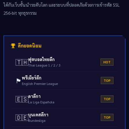
ได้กับเว็บชั้นนำระดับโลก และระบบที่ปลอดภัยด้วยการเข้ารหัส SSL
256-bit ทุกธุรกรรม
ลีกยอดนิยม
ฟุตบอลไทยลีก
🇹🇭
HOT
Thai League 1 / 2 / 3
พรีเมียร์ลีก
🏴󠁧󠁢󠁥󠁮󠁧󠁿
TOP
English Premier League
ลาลีกา
🇪🇸
TOP
La Liga Española
บุนเดสลีกา
🇩🇪
TOP
Bundesliga