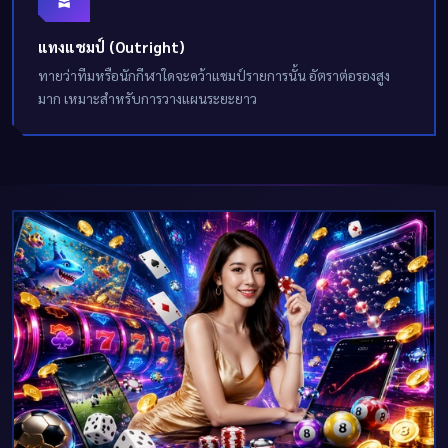
แทงแชมป์ (Outright)
ทายว่าทีมหรือนักกีฬาใดจะคว้าแชมป์รายการนั้น อัตราต่อรองสูง
มาก เหมาะสำหรับการวางแผนระยะยาว