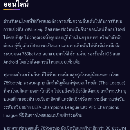
ออนไลน์
สำหรับคนไทยที่รักกีฬาและต้องการเพิ่มความตื่นเต้นให้กับการรับชม
การแข่งขัน 789betvip คือแพลตฟอร์มพนันกีฬาออนไลน์ที่ตอบโจทย์
ได้ครบที่สุด ไม่ว่าคุณจะนั่งดูบอลอยู่ที่บ้านในกรุงเทพฯ หรือกำลังพัก
ผ่อนอยู่ที่ภูเก็ต ก็สามารถเปิดแอปและวางเดิมพันได้ทันทีผ่านมือถือ
ระบบของ 789betvip ออกแบบมาให้ใช้งานง่าย รองรับทั้ง iOS และ
Android โดยไม่ต้องดาวน์โหลดแอปเพิ่มเติม
ฟุตบอลยังคงเป็นกีฬาที่ได้รับความนิยมสูงสุดในหมู่นักแทงชาวไทย
789betvip ครอบคลุมทุกลีกสำคัญตั้งแต่ฟุตบอลไทยลีก (Thai League)
ที่คนไทยติดตามอย่างใกล้ชิด ไปจนถึงพรีเมียร์ลีกอังกฤษ ลาลีกาสเปน บุ
นเดสลีกาเยอรมัน เซเรียอาอิตาลี และลีกเอิงฝรั่งเศส รวมถึงการแข่งขัน
ระดับทวีปอย่าง UEFA Champions League และ AFC Champions
League ที่มีทีมจากไทยและเอเชียเข้าร่วมด้วย
นอกจากฟุตบอลแล้ว 789betvip ยังเปิดรับแทงกีฬาอีกกว่า 30 ประเภท