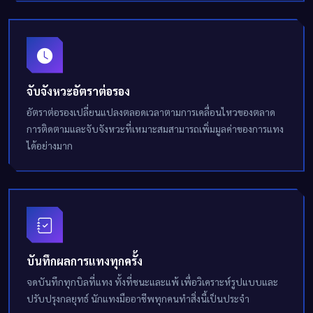
จับจังหวะอัตราต่อรอง
อัตราต่อรองเปลี่ยนแปลงตลอดเวลาตามการเคลื่อนไหวของตลาด
การติดตามและจับจังหวะที่เหมาะสมสามารถเพิ่มมูลค่าของการแทง
ได้อย่างมาก
บันทึกผลการแทงทุกครั้ง
จดบันทึกทุกบิลที่แทง ทั้งที่ชนะและแพ้ เพื่อวิเคราะห์รูปแบบและ
ปรับปรุงกลยุทธ์ นักแทงมืออาชีพทุกคนทำสิ่งนี้เป็นประจำ