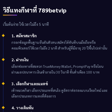
วิธีแทงกีฬาที่ 789betvip
เริ่มต้นง่าย ใช้เวลาไม่ถึง 5 นาที
1. สมัครสมาชิก
กรอกข้อมูลพื้นฐาน ยืนยันตัวตน สมัครได้ทันทีบนมือถือหรือ
คอมพิวเตอร์ ใช้เวลาไม่ถึง 2 นาที สำหรับผู้ที่มีอายุ 20 ปีขึ้นไปเท่านั้น
2. ฝากเงิน
เลือกช่องทางที่สะดวก TrueMoney Wallet, PromptPay หรือโอน
ผ่านแอปธนาคาร เงินเข้าภายใน 30 วินาที ขั้นต่ำเพียง 100 บาท
3. เลือกกีฬาและแมตช์
เข้าหมวดกีฬา เลือกประเภทที่สนใจ ดูอัตราต่อรองแบบเรียลไทม์ และ
เลือกประเภทการแทงที่ต้องการ
4. วางเดิมพัน