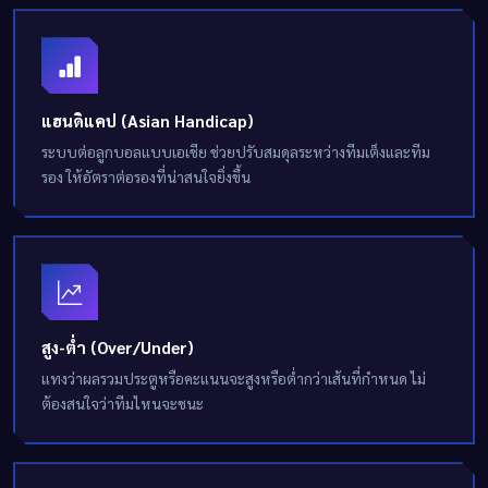
แฮนดิแคป (Asian Handicap)
ระบบต่อลูกบอลแบบเอเชีย ช่วยปรับสมดุลระหว่างทีมเต็งและทีม
รอง ให้อัตราต่อรองที่น่าสนใจยิ่งขึ้น
สูง-ต่ำ (Over/Under)
แทงว่าผลรวมประตูหรือคะแนนจะสูงหรือต่ำกว่าเส้นที่กำหนด ไม่
ต้องสนใจว่าทีมไหนจะชนะ