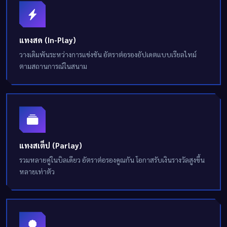
แทงสด (In-Play)
วางเดิมพันระหว่างการแข่งขัน อัตราต่อรองอัปเดตแบบเรียลไทม์
ตามสถานการณ์ในสนาม
แทงสเต็ป (Parlay)
รวมหลายคู่ในบิลเดียว อัตราต่อรองคูณกัน โอกาสรับเงินรางวัลสูงขึ้น
หลายเท่าตัว