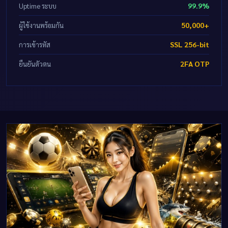
99.9%
Uptime ระบบ
50,000+
ผู้ใช้งานพร้อมกัน
SSL 256-bit
การเข้ารหัส
2FA OTP
ยืนยันตัวตน