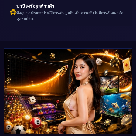
ปกป้องข้อมูลส่วนตัว
ข้อมูลส่วนตัวและประวัติการเล่นถูกเก็บเป็นความลับ ไม่มีการเปิดเผยต่อ
บุคคลที่สาม