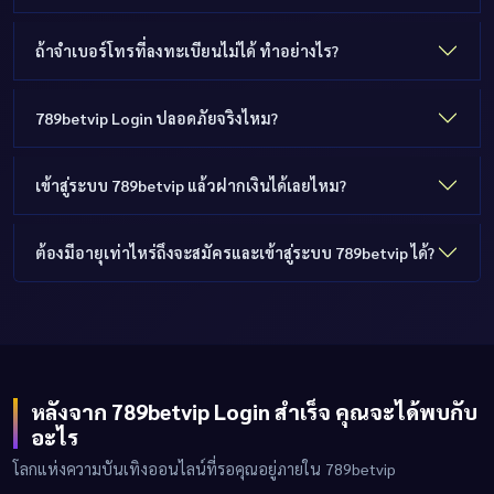
ถ้าจำเบอร์โทรที่ลงทะเบียนไม่ได้ ทำอย่างไร?
789betvip Login ปลอดภัยจริงไหม?
เข้าสู่ระบบ 789betvip แล้วฝากเงินได้เลยไหม?
ต้องมีอายุเท่าไหร่ถึงจะสมัครและเข้าสู่ระบบ 789betvip ได้?
หลังจาก 789betvip Login สำเร็จ คุณจะได้พบกับ
อะไร
โลกแห่งความบันเทิงออนไลน์ที่รอคุณอยู่ภายใน 789betvip