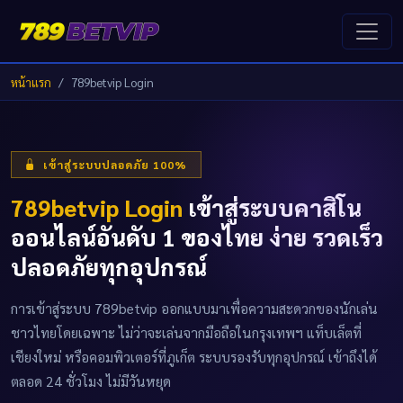
หน้าแรก
789betvip Login
เข้าสู่ระบบปลอดภัย 100%
789betvip Login
เข้าสู่ระบบคาสิโน
ออนไลน์อันดับ 1 ของไทย ง่าย รวดเร็ว
ปลอดภัยทุกอุปกรณ์
การเข้าสู่ระบบ 789betvip ออกแบบมาเพื่อความสะดวกของนักเล่น
ชาวไทยโดยเฉพาะ ไม่ว่าจะเล่นจากมือถือในกรุงเทพฯ แท็บเล็ตที่
เชียงใหม่ หรือคอมพิวเตอร์ที่ภูเก็ต ระบบรองรับทุกอุปกรณ์ เข้าถึงได้
ตลอด 24 ชั่วโมง ไม่มีวันหยุด