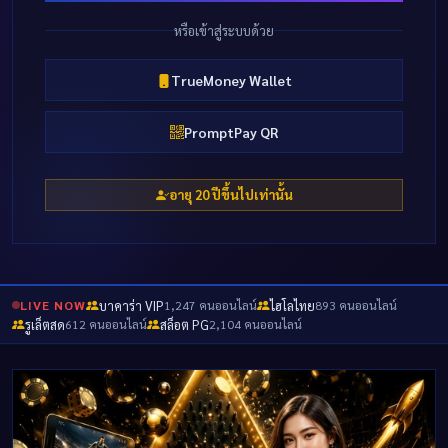
หรือเข้าสู่ระบบด้วย
TrueMoney Wallet
PromptPay QR
อายุ 20 ปีขึ้นไปเท่านั้น
บาคาร่า VIP
ไฮโลไทย
LIVE NOW
1,247 คนออนไลน์
893 คนออนไลน์
รูเล็ตสด
สล็อต PG
612 คนออนไลน์
2,104 คนออนไลน์