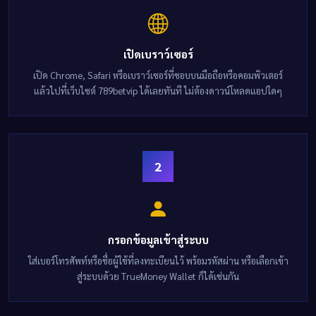
เปิดเบราว์เซอร์
เปิด Chrome, Safari หรือเบราว์เซอร์ที่ชอบบนมือถือหรือคอมพิวเตอร์
แล้วไปที่เว็บไซต์ 789betvip ได้เลยทันที ไม่ต้องดาวน์โหลดแอปใดๆ
2
กรอกข้อมูลเข้าสู่ระบบ
ใส่เบอร์โทรศัพท์หรือชื่อผู้ใช้ที่ลงทะเบียนไว้ พร้อมรหัสผ่าน หรือเลือกเข้า
สู่ระบบด้วย TrueMoney Wallet ก็ได้เช่นกัน