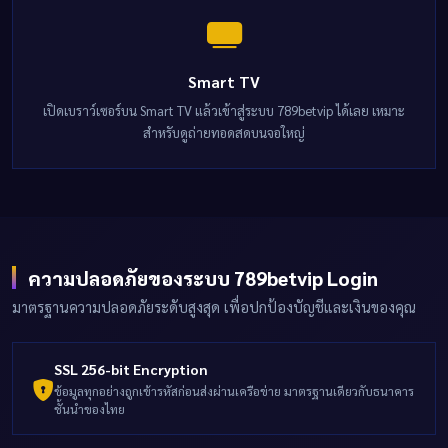
Smart TV
เปิดเบราว์เซอร์บน Smart TV แล้วเข้าสู่ระบบ 789betvip ได้เลย เหมาะ
สำหรับดูถ่ายทอดสดบนจอใหญ่
ความปลอดภัยของระบบ 789betvip Login
มาตรฐานความปลอดภัยระดับสูงสุด เพื่อปกป้องบัญชีและเงินของคุณ
SSL 256-bit Encryption
ข้อมูลทุกอย่างถูกเข้ารหัสก่อนส่งผ่านเครือข่าย มาตรฐานเดียวกับธนาคาร
ชั้นนำของไทย