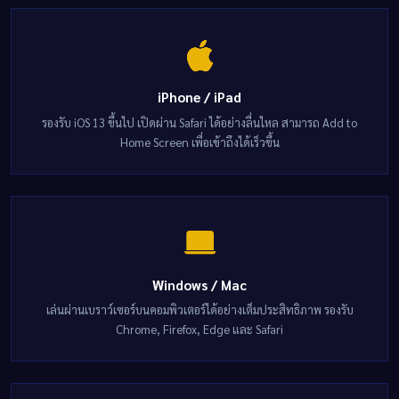
iPhone / iPad
รองรับ iOS 13 ขึ้นไป เปิดผ่าน Safari ได้อย่างลื่นไหล สามารถ Add to
Home Screen เพื่อเข้าถึงได้เร็วขึ้น
Windows / Mac
เล่นผ่านเบราว์เซอร์บนคอมพิวเตอร์ได้อย่างเต็มประสิทธิภาพ รองรับ
Chrome, Firefox, Edge และ Safari