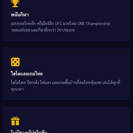
พนันกีฬา
แทงบอลไทยลีก พรีเมียร์ลีก UFC มวยไทย ONE Championship
วอลเลย์บอล และกีฬาอีกกว่า 30 ประเภท
ไฮโลและเกมไทย
ไฮโลไทย ป๊อกเด้ง ไพ่แคง และเกมพื้นบ้านที่คนไทยคุ้นเคย เล่นได้ทุกที่
ทุกเวลา
โบนัสและโปรโมชัน