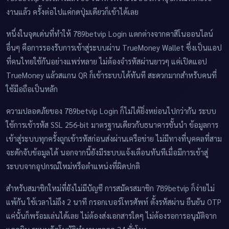
งานแล้ว ครั้งต่อไปแค่กดปุ่มเดียวก็เข้าได้เลย
หนึ่งในจุดเด่นที่ทำให้ 789betvip Login แตกต่างจากคาสิโนออนไลน์
อื่นๆ คือการรองรับการเข้าสู่ระบบผ่าน TrueMoney Wallet ซึ่งเป็นแอป
ที่คนไทยใช้กันอย่างแพร่หลาย ไม่ต้องจำรหัสผ่านยาวๆ แค่เปิดแอป
TrueMoney แล้วสแกน QR ก็เข้าระบบได้ทันที สะดวกมากสำหรับคนที่
ใช้มือถือเป็นหลัก
ความปลอดภัยของ 789betvip Login ก็ไม่ได้ยิ่งหย่อนไปกว่ากัน ระบบ
ใช้การเข้ารหัส SSL 256-bit มาตรฐานเดียวกับธนาคารชั้นนำ ข้อมูลการ
เข้าสู่ระบบทุกครั้งถูกเข้ารหัสก่อนส่งผ่านเครือข่าย ไม่มีทางที่บุคคลที่สาม
จะดักจับข้อมูลได้ นอกจากนี้ยังมีระบบแจ้งเตือนทันทีเมื่อมีการเข้าสู่
ระบบจากอุปกรณ์ใหม่หรือตำแหน่งที่ผิดปกติ
สำหรับสมาชิกใหม่ที่ยังไม่มีบัญชี การสมัครสมาชิก 789betvip ก็ง่ายไม่
แพ้กัน ใช้เวลาไม่ถึง 2 นาที กรอกเบอร์โทรศัพท์ ตั้งรหัสผ่าน ยืนยัน OTP
แค่นั้นก็พร้อมเล่นได้เลย ไม่ต้องส่งเอกสารใดๆ ไม่ต้องรอการอนุมัติจาก