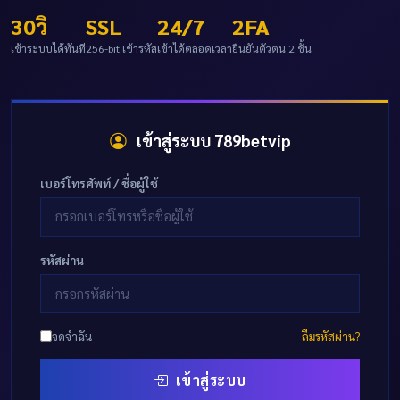
30วิ
SSL
24/7
2FA
เข้าระบบได้ทันที
256-bit เข้ารหัส
เข้าได้ตลอดเวลา
ยืนยันตัวตน 2 ชั้น
เข้าสู่ระบบ 789betvip
เบอร์โทรศัพท์ / ชื่อผู้ใช้
รหัสผ่าน
จดจำฉัน
ลืมรหัสผ่าน?
เข้าสู่ระบบ