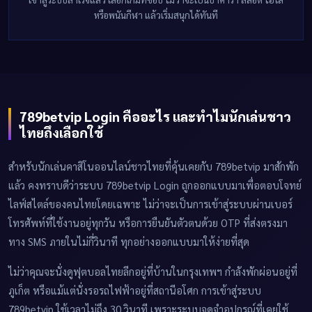
หรือพนันกีฬา แล้วเริ่มสนุกได้ทันที
789betvip Login คืออะไร และทำไมนักเล่นชาว
ไทยถึงเลือกใช้
สำหรับนักเล่นคาสิโนออนไลน์ชาวไทยที่คุ้นเคยกับ 789betvip มาสักพัก
แล้ว คงทราบดีว่าระบบ 789betvip Login ถูกออกแบบมาเพื่อตอบโจทย์
ไลฟ์สไตล์ของคนไทยโดยเฉพาะ ไม่ว่าจะเป็นการเข้าสู่ระบบผ่านเบอร์
โทรศัพท์ที่ใช้งานอยู่ทุกวัน หรือการยืนยันตัวตนด้วย OTP ที่ส่งตรงมา
ทาง SMS ภายในไม่กี่วินาที ทุกอย่างออกแบบมาให้ง่ายที่สุด
ไม่ว่าคุณจะนั่งดูฟุตบอลไทยลีกอยู่ที่บ้านในกรุงเทพฯ กำลังพักผ่อนอยู่ที่
ภูเก็ต หรือแม้แต่นั่งรอรถไฟฟ้าอยู่ที่สถานีอโศก การเข้าสู่ระบบ
789betvip ใช้เวลาไม่ถึง 30 วินาที เพราะระบบจดจำอุปกรณ์ที่เคยใช้