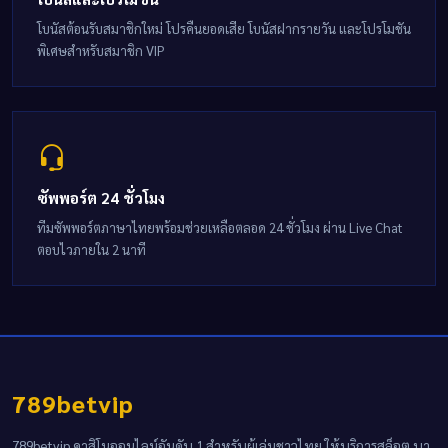
โบนัสต้อนรับสมาชิกใหม่ โปรคืนยอดเสีย โบนัสฝากรายวัน และโปรโมชัน
พิเศษสำหรับสมาชิก VIP
ซัพพอร์ต 24 ชั่วโมง
ทีมซัพพอร์ตภาษาไทยพร้อมช่วยเหลือตลอด 24 ชั่วโมง ผ่าน Live Chat
ตอบไวภายใน 2 นาที
789betvip
789betvip คาสิโนออนไลน์อันดับ 1 สำหรับผู้เล่นชาวไทย ให้บริการสล็อต บา