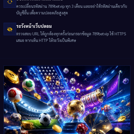
ควรเปลี่ยนรหัสผ่าน 789betvip ทุก 3 เดือน และอย่าใช้รหัสผ่านเดียวกับ
บัญชีอื่น เพื่อความปลอดภัยสูงสุด
ระวังหน้าเว็บปลอม
ตรวจสอบ URL ให้ถูกต้องทุกครั้งก่อนกรอกข้อมูล 789betvip ใช้ HTTPS
เสมอ หากเห็น HTTP ให้ระวังเป็นพิเศษ