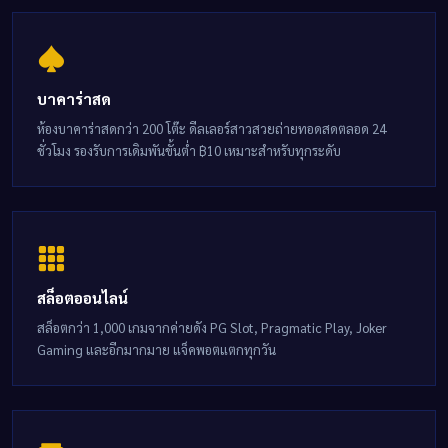
บาคาร่าสด
ห้องบาคาร่าสดกว่า 200 โต๊ะ ดีลเลอร์สาวสวยถ่ายทอดสดตลอด 24
ชั่วโมง รองรับการเดิมพันขั้นต่ำ ฿10 เหมาะสำหรับทุกระดับ
สล็อตออนไลน์
สล็อตกว่า 1,000 เกมจากค่ายดัง PG Slot, Pragmatic Play, Joker
Gaming และอีกมากมาย แจ็คพอตแตกทุกวัน