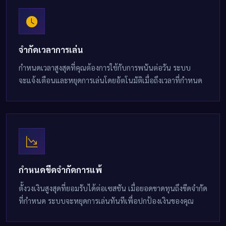
จำกัดเวลาการเล่น
กำหนดเวลาสูงสุดที่คุณต้องการใช้กับการพนันต่อวัน ระบบ
จะแจ้งเตือนและหยุดการเล่นโดยอัตโนมัติเมื่อถึงเวลาที่กำหนด
กำหนดขีดจำกัดการแพ้
ตั้งวงเงินสูงสุดที่ยอมรับได้ต่อเซสชัน เมื่อยอดขาดทุนถึงขีดจำกัด
ที่กำหนด ระบบจะหยุดการเล่นทันทีเพื่อปกป้องเงินของคุณ