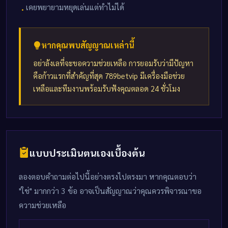
เคยพยายามหยุดเล่นแต่ทำไม่ได้
หากคุณพบสัญญาณเหล่านี้
อย่าลังเลที่จะขอความช่วยเหลือ การยอมรับว่ามีปัญหา
คือก้าวแรกที่สำคัญที่สุด 789betvip มีเครื่องมือช่วย
เหลือและทีมงานพร้อมรับฟังคุณตลอด 24 ชั่วโมง
แบบประเมินตนเองเบื้องต้น
ลองตอบคำถามต่อไปนี้อย่างตรงไปตรงมา หากคุณตอบว่า
"ใช่" มากกว่า 3 ข้อ อาจเป็นสัญญาณว่าคุณควรพิจารณาขอ
ความช่วยเหลือ