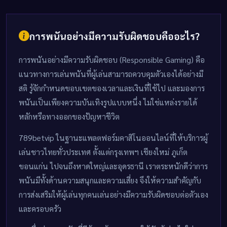
การพนันอย่างมีความรับผิดชอบคืออะไร?
การพนันอย่างมีความรับผิดชอบ (Responsible Gaming) คือ
แนวทางการเล่นพนันที่ผู้เล่นสามารถควบคุมตัวเองได้อย่างมี
สติ รู้จักกำหนดขอบเขตของเวลาและเงินที่ใช้ไป และมองการ
พนันเป็นเพียงความบันเทิงรูปแบบหนึ่ง ไม่ใช่แหล่งรายได้
หลักหรือทางออกของปัญหาชีวิต
789betvip ในฐานะแพลตฟอร์มคาสิโนออนไลน์ที่ให้บริการผู้
เล่นชาวไทยทั่วประเทศ ตั้งแต่กรุงเทพฯ เชียงใหม่ ภูเก็ต
ขอนแก่น ไปจนถึงหาดใหญ่และอุดรธานี เราตระหนักดีว่าการ
พนันมีทั้งด้านความสนุกและความเสี่ยง จึงให้ความสำคัญกับ
การส่งเสริมให้ผู้เล่นทุกคนเล่นอย่างมีความรับผิดชอบต่อตัวเอง
และครอบครัว