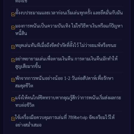
ต้องใช้
ตั้งงบประมาณและเวลาก่อนเริ่มเล่นทุกครั้ง และยึดมั่นกับมัน
มองการพนันเป็นความบันเทิง ไม่ใช่วิธีหาเงินหรือแก้ปัญหา
หนี้สิน
หยุดเล่นทันทีเมื่อถึงขีดจำกัดที่ตั้งไว้ ไม่ว่าจะแพ้หรือชนะ
อย่าพยายามเล่นเพื่อตามเงินคืน การตามเงินคืนมักทำให้
สูญเสียมากขึ้น
พักจากการพนันอย่างน้อย 1-2 วันต่อสัปดาห์เพื่อรักษา
สมดุลชีวิต
แจ้งให้คนใกล้ชิดทราบหากคุณรู้สึกว่าการพนันเริ่มส่งผลกระ
ทบต่อชีวิต
ใช้เครื่องมือควบคุมการเล่นที่ 789betvip จัดเตรียมไว้ให้
อย่างสม่ำเสมอ