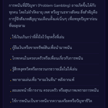
การพนันที่มีปัญหา (Problem Gambling) อาจเกิดขึ้นได้กับ
ทุกคน โดยไม่จำกัดอายุ เพศ หรือฐานะทางสังคม สิ่งสำคัญคือ
การรู้จักสังเกตสัญญาณเตือนตั้งแต่เนิ่นๆ เพื่อหยุดปัญหาก่อน
ที่จะลุกลาม
ใช้เงินเกินกว่าที่ตั้งใจไว้ทุกครั้งที่เล่น
กู้ยืมเงินหรือขายทรัพย์สินเพื่อนำมาพนัน
โกหกคนในครอบครัวหรือเพื่อนเกี่ยวกับการพนัน
รู้สึกหงุดหวิดหรือกระวนกระวายเมื่อไม่ได้เล่น
พยายามเล่นเพื่อ "ตามเงินคืน" หลังจากแพ้
ละเลยหน้าที่การงาน ครอบครัว หรือสุขภาพเพราะการพนัน
ใช้การพนันเป็นทางหนีจากความเครียดหรือปัญหาชีวิต