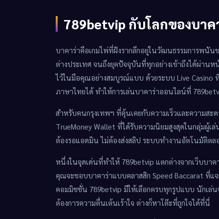
789betvip กับโลกของบาคา
บาคาร่าคือเกมไพ่ที่ฝังรากลึกอยู่ในวัฒนธรรมการพนัน
ต่างประเทศ จนถึงยุคปัจจุบันที่ทุกอย่างเข้าถึงได้ผ่
ไว้ในมือคุณอย่างสมบูรณ์แบบ ด้วยระบบ Live Casino ที
ภาษาไทยได้ ทำให้การเล่นบาคาร่าออนไลน์ที่ 789betvip 
สำหรับคนกรุงเทพฯ ที่คุ้นเคยกับความเร็วและความสะด
TrueMoney Wallet ที่ได้รับความนิยมสูงสุดในกลุ่มผู้เล่น
ต้องรอแอดมิน ไม่ต้องส่งสลิป ระบบทำงานอัตโนมัติตลอด 
หนึ่งในจุดเด่นที่ทำให้ 789betvip แตกต่างจากเว็บบา
คุณจะชอบบาคาร่าแบบคลาสสิก Speed Baccarat ที่แจกไพ
คอมมิชชั่น 789betvip มีให้เลือกครบทุกรูปแบบ นักเล่นจ
ต้องการความตื่นเต้นเร้าใจ ต่างก็หาโต๊ะที่ถูกใจได้ที่นี่