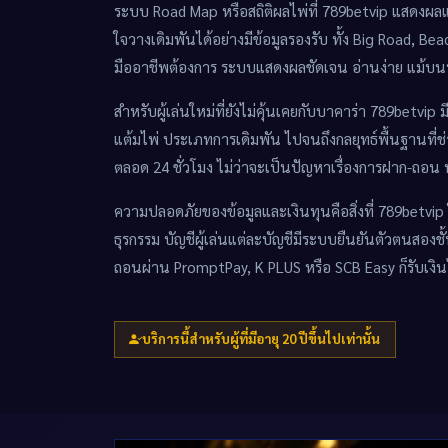
ระบบ Road Map หรือสถิติผลไพ่ที่ 789betvip แสดงผลแ
ใจวางเดิมพันได้อย่างมีข้อมูลรองรับ ทั้ง Big Road, Be
มืออาชีพต้องการ ระบบแสดงผลชัดเจน อ่านง่าย แม้บน
สำหรับผู้เล่นใหม่ที่ยังไม่คุ้นเคยกับบาคาร่า 789betvip 
แต้มไพ่ ประเภทการเดิมพัน ไปจนถึงกลยุทธ์พื้นฐานท
ตลอด 24 ชั่วโมง ไม่ว่าจะเป็นปัญหาเรื่องการฝาก-ถอน ห
ความปลอดภัยของข้อมูลและเงินทุนคือสิ่งที่ 789betvip
ธุรกรรม บัญชีผู้เล่นแต่ละบัญชีมีระบบยืนยันตัวตนสองช
ถอนผ่าน PromptPay, K PLUS หรือ SCB Easy ก็รับเงินไ
บริการนี้สำหรับผู้ที่มีอายุ 20 ปีขึ้นไปเท่านั้น