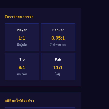
อัตราจ่ายบาคาร่า
Player
Banker
1:1
0.95:1
ฝั่งผู้เล่น
หักค่าคอม 5%
Tie
Pair
8:1
11:1
เสมอกัน
ไพ่คู่
สถิติผลไพ่ตัวอย่าง