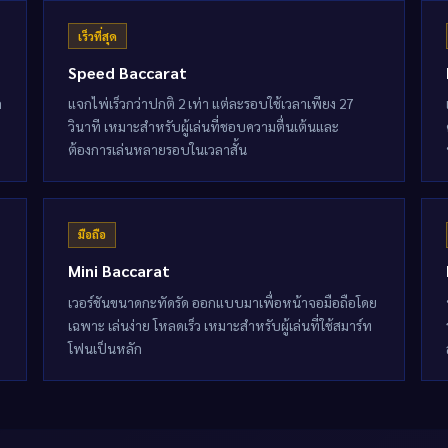
เร็วที่สุด
Speed Baccarat
ล
แจกไพ่เร็วกว่าปกติ 2 เท่า แต่ละรอบใช้เวลาเพียง 27
วินาที เหมาะสำหรับผู้เล่นที่ชอบความตื่นเต้นและ
ต้องการเล่นหลายรอบในเวลาสั้น
มือถือ
Mini Baccarat
เวอร์ชันขนาดกะทัดรัด ออกแบบมาเพื่อหน้าจอมือถือโดย
เฉพาะ เล่นง่าย โหลดเร็ว เหมาะสำหรับผู้เล่นที่ใช้สมาร์ท
โฟนเป็นหลัก