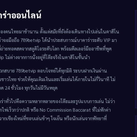
ร่าออนไลน์
ของคนไทยมาช้านาน ตั้งแต่สมัยที่ยังต้องเดินทางไปเล่นในคาสิโน
านหน้าจอมือถือ 789betvip ได้นำประสบการณ์บาคาร่าระดับ VIP มา
่ถ่ายทอดสดจากสตูดิโอระดับโลก พร้อมดีลเลอร์มืออาชีพที่พูด
ไม่ต่างจากการนั่งอยู่ที่โต๊ะจริงในคาสิโนชั้นนำ
วกสบาย 789betvip ตอบโจทย์ได้ทุกมิติ ระบบฝากเงินผ่าน
ชาวไทย ช่วยให้คุณเติมเงินและเริ่มเล่นได้ภายในไม่กี่วินาที ไม่
24 ชั่วโมง ทุกวันไม่มีวันหยุด
คาร่าทั่วไปคือความหลากหลายของโต๊ะและรูปแบบการเล่น ไม่ว่า
่เร็วกว่าปกติ หรือ No Commission Baccarat ที่ไม่หักค่า
ากเชียงใหม่ที่ชอบเล่นช้าๆ ใจเย็น หรือนักเล่นจากพัทยาที่