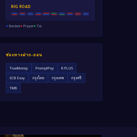
BIG ROAD
●
Banker
●
Player
●
Tie
ช่องทางฝาก-ถอน
TrueMoney
PromptPay
K PLUS
SCB Easy
กรุงไทย
กรุงเทพ
กรุงศรี
TMB