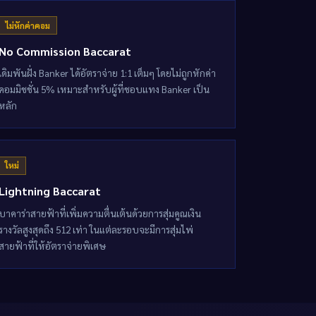
ไม่หักค่าคอม
No Commission Baccarat
เดิมพันฝั่ง Banker ได้อัตราจ่าย 1:1 เต็มๆ โดยไม่ถูกหักค่า
คอมมิชชั่น 5% เหมาะสำหรับผู้ที่ชอบแทง Banker เป็น
หลัก
ใหม่
Lightning Baccarat
บาคาร่าสายฟ้าที่เพิ่มความตื่นเต้นด้วยการสุ่มคูณเงิน
รางวัลสูงสุดถึง 512 เท่า ในแต่ละรอบจะมีการสุ่มไพ่
สายฟ้าที่ให้อัตราจ่ายพิเศษ