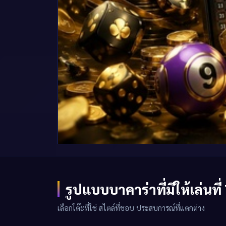
รูปแบบบาคาร่าที่มีให้เล่นที
เลือกโต๊ะที่ใช่ สไตล์ที่ชอบ ประสบการณ์ที่แตกต่าง