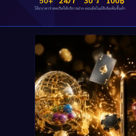
50+
24/7
30 วิ
100฿
โต๊ะบาคาร่าสด
เปิดให้บริการ
ฝาก-ถอนอัตโนมัติ
เดิมพันขั้นต่ำ